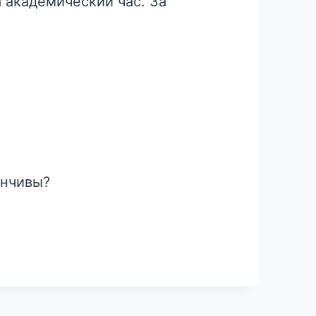
а академический час. За
енчивы?