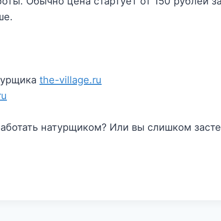
боты. Обычно цена стартует от 150 рублей з
ше.
атурщика
the-village.ru
ru
работать натурщиком? Или вы слишком заст