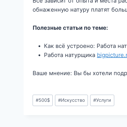
Все зависит от опыта и места ра
обнаженную натуру платят боль
Полезные статьи по теме:
Как всё устроено: Работа н
Работа натурщика
bigpicture.
Ваше мнение: Вы бы хотели под
Метки
#
500$
#
Искусство
#
Услуги
записи: