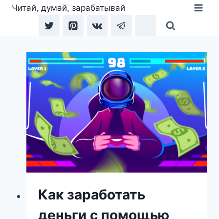
Перейти
Читай, думай, зарабатывай
к
содержимому
Как заработать
деньги с помощью